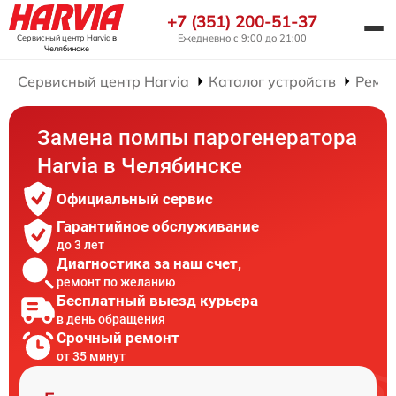
+7 (351) 200-51-37
Ежедневно с 9:00 до 21:00
Сервисный центр Harvia
в
Челябинске
Сервисный центр Harvia
Каталог устройств
Ремон
Замена помпы парогенератора
Harvia в Челябинске
Официальный сервис
Гарантийное обслуживание
до 3 лет
Диагностика за наш счет,
ремонт по желанию
Бесплатный выезд курьера
в день обращения
Срочный ремонт
от 35 минут